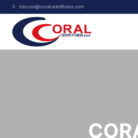
trescore@coralcentrifitness.com
CORA