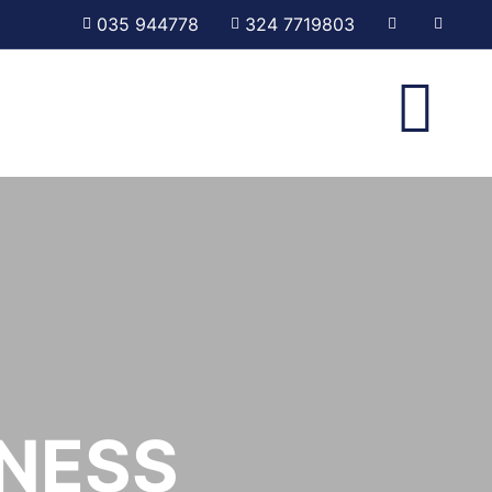
035 944778
324 7719803
TNESS